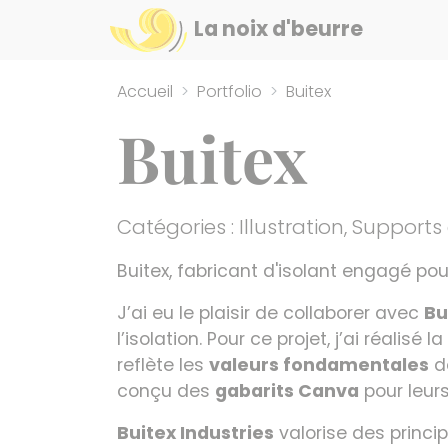
Panneau de gestion des cookies
La noix d'beurre
Accueil
Portfolio
Buitex
Buitex
Catégories :
Illustration
,
Supports
Buitex, fabricant d'isolant engagé po
J’ai eu le plaisir de collaborer avec
Bu
l’isolation. Pour ce projet, j’ai réalisé
reflète les
valeurs fondamentales
de
conçu des
gabarits Canva
pour leur
Buitex Industries
valorise des princi