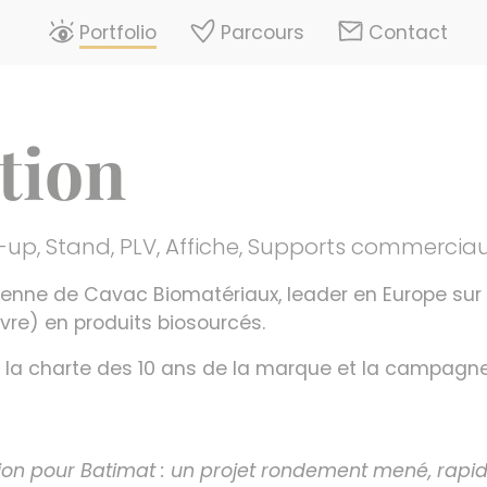
Portfolio
Parcours
Contact
ation
l-up
,
Stand
,
PLV
,
Affiche
,
Supports commercia
éenne de Cavac Biomatériaux, leader en Europe sur
re) en produits biosourcés.
la charte des 10 ans de la marque et la campagne 
ion pour Batimat : un projet rondement mené, rapide,