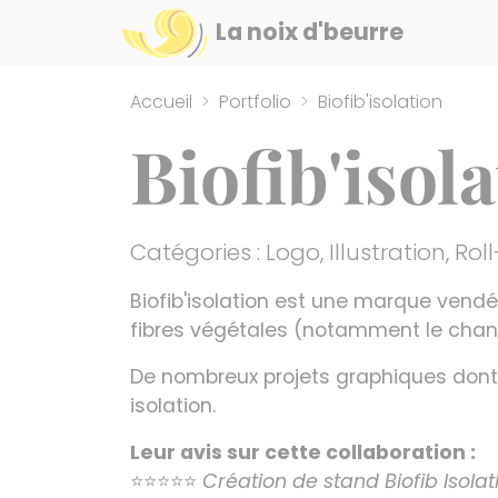
Panneau de gestion des cookies
La noix d'beurre
Accueil
Portfolio
Biofib'isolation
Biofib'isol
Catégories :
Logo
,
Illustration
,
Rol
Biofib'isolation est une marque vend
fibres végétales (notamment le chanv
De nombreux projets graphiques dont 
isolation.
Leur avis sur cette collaboration :
⭐​⭐​⭐​⭐​⭐
Création de stand Biofib Isolat